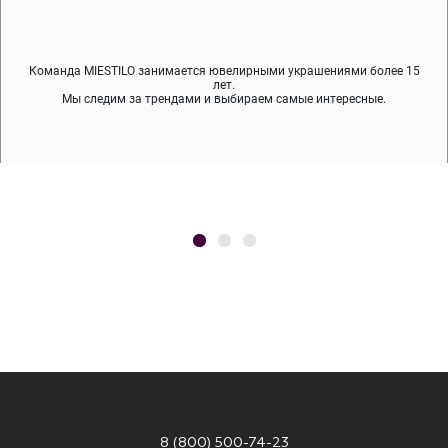
Команда MIESTILO занимается ювелирными украшениями более 15
Во время доставки спокойно примеряйте украшения, выбирайте те,
Мы используем покрытие (родий, ювелирный сплав), которое не
содержит никеля и свинца — это исключает аллергию.
что вам нравятся, остальные заберёт курьер.
лет.
Мы следим за трендами и выбираем самые интересные.
8 (800) 500-74-23