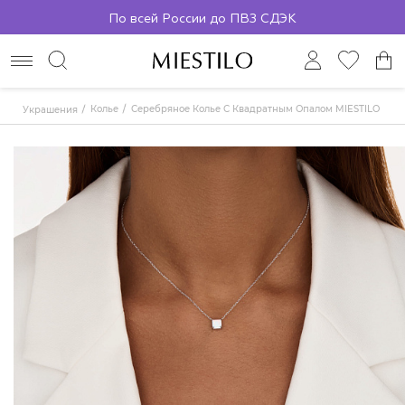
По всей России до ПВЗ СДЭК
Колье
Серебряное Колье С Квадратным Опалом MIESTILO
Украшения