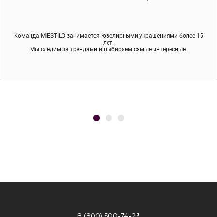
Команда MIESTILO занимается ювелирными украшениями более 15
Во время доставки спокойно примеряйте украшения, выбирайте те,
Мы используем покрытие (родий, ювелирный сплав), которое не
содержит никеля и свинца — это исключает аллергию.
что вам нравятся, остальные заберёт курьер.
лет.
Мы следим за трендами и выбираем самые интересные.
8 (800) 500-74-23