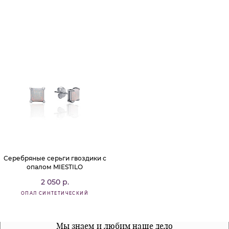
Серебряные серьги гвоздики с
опалом MIESTILO
2 050 р.
ОПАЛ СИНТЕТИЧЕСКИЙ
Все наши материалы гипоалергенны
Мы знаем и любим наше дело
Примерка перед покупкой