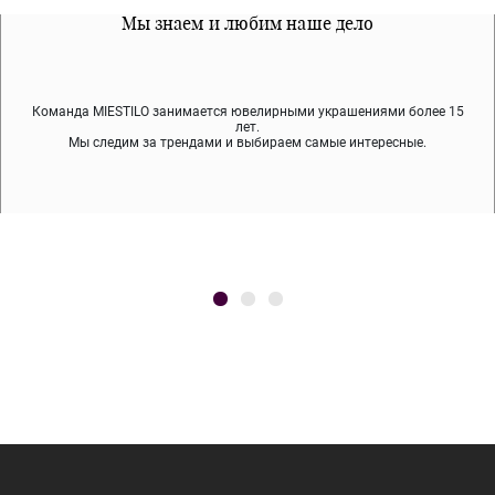
Все наши материалы гипоалергенны
Мы знаем и любим наше дело
Примерка перед покупкой
Команда MIESTILO занимается ювелирными украшениями более 15
Во время доставки спокойно примеряйте украшения, выбирайте те,
Мы используем покрытие (родий, ювелирный сплав), которое не
содержит никеля и свинца — это исключает аллергию.
что вам нравятся, остальные заберёт курьер.
лет.
Мы следим за трендами и выбираем самые интересные.