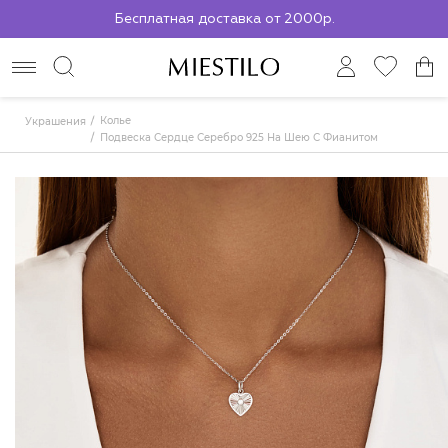
По всей России до ПВЗ СДЭК
Колье
Украшения
Подвеска Сердце Серебро 925 На Шею С Фианитом