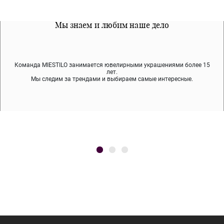
Все наши материалы гипоалергенны
Мы знаем и любим наше дело
Примерка перед покупкой
Команда MIESTILO занимается ювелирными украшениями более 15
Во время доставки спокойно примеряйте украшения, выбирайте те,
Мы используем покрытие (родий, ювелирный сплав), которое не
содержит никеля и свинца — это исключает аллергию.
что вам нравятся, остальные заберёт курьер.
лет.
Мы следим за трендами и выбираем самые интересные.