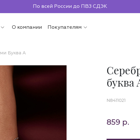
По всей России до ПВЗ СДЭК
О компании
Покупателям
ми Буква А
Сереб
буква 
N8411021
859 р.