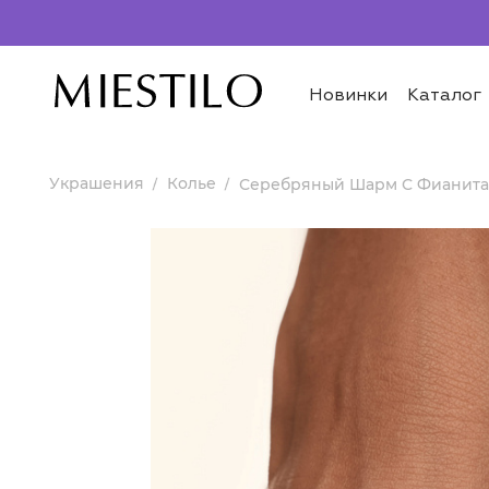
Новинки
Каталог
Украшения
Колье
Серебряный Шарм С Фианита