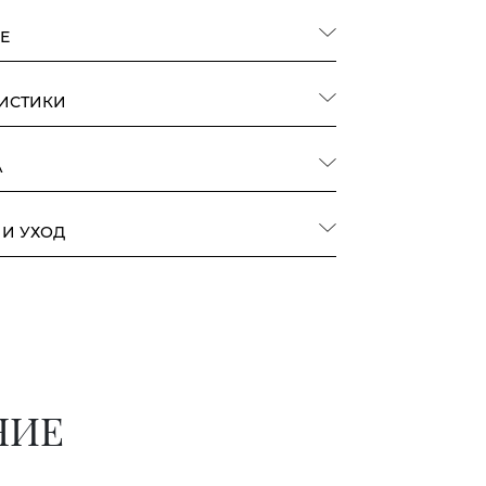
Е
РИСТИКИ
А
 И УХОД
НИЕ