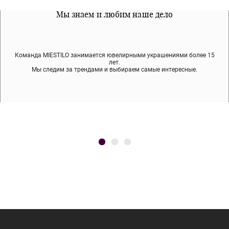
Все наши материалы гипоалергенны
Мы знаем и любим наше дело
Примерка перед покупкой
Команда MIESTILO занимается ювелирными украшениями более 15
Во время доставки спокойно примеряйте украшения, выбирайте те,
Мы используем покрытие (родий, ювелирный сплав), которое не
содержит никеля и свинца — это исключает аллергию.
что вам нравятся, остальные заберёт курьер.
лет.
Мы следим за трендами и выбираем самые интересные.