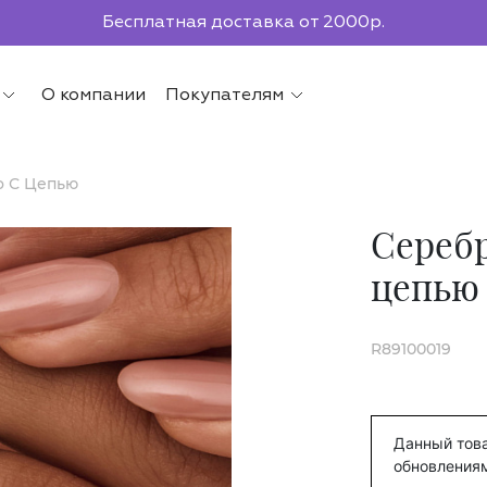
Бесплатная доставка от 2000р.
По всей России до ПВЗ СДЭК
О компании
Покупателям
о С Цепью
Серебр
цепью
R89100019
Данный това
обновления