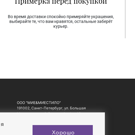
Примерка перед покупкой
Во время доставки спокойно примеряйте украшения,
выбирайте те, что вам нравятся, остальные заберёт
курьер.
ООО "МИЕ&МИЕСТИЛО"
191002, Санкт-Петербург, ул. Большая
Московская, д. 1-3, литер А, офис 10.
ИНН: 7810557441, ОГРН: 1097847178560
ия
Хорошо