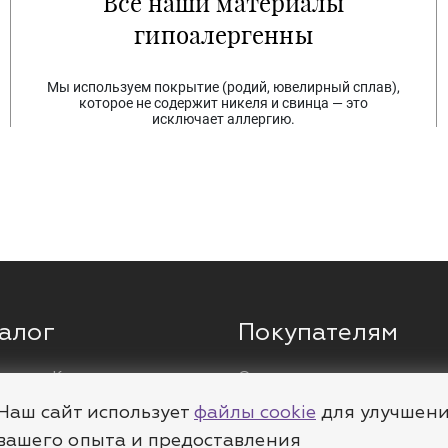
Все наши материалы
гипоалергенны
Мы используем покрытие (родий, ювелирный сплав),
которое не содержит никеля и свинца — это
исключает аллергию.
алог
Покупателям
ги
Кольца
О компании
ы
Цепи
Доставка
Наш сайт использует
файлы cookie
для улучшен
леты
Пирсинг
Полезное
вашего опыта и предоставления