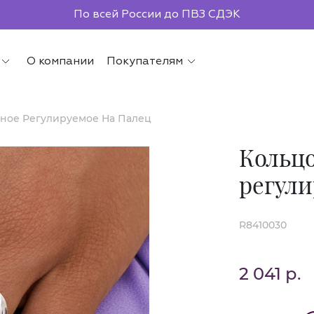
По всей России до ПВЗ СДЭК
О компании
Покупателям
ное Регулируемое На Палец
Кольцо
регули
R8410030
2 041 р.