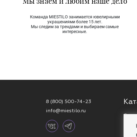
Мы знаем и любим наше дело
Команда MIESTILO занимается ювелирными
украшениями более 15 лет.
Мы следим за трендами и выбираем самые
интересные.
Кат
8 (800) 500-74-23
info@miestilo.ru
Серь
Кафф
Брас