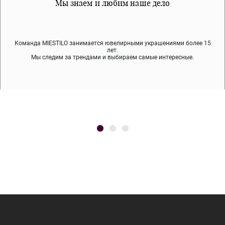
Все наши материалы гипоалергенны
Мы знаем и любим наше дело
Примерка перед покупкой
Команда MIESTILO занимается ювелирными украшениями более 15
Во время доставки спокойно примеряйте украшения, выбирайте те,
Мы используем покрытие (родий, ювелирный сплав), которое не
содержит никеля и свинца — это исключает аллергию.
что вам нравятся, остальные заберёт курьер.
лет.
Мы следим за трендами и выбираем самые интересные.