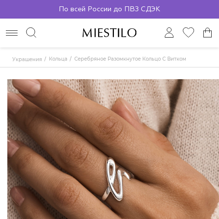
По всей России до ПВЗ СДЭК
Кольца
Серебряное Разомкнутое Кольцо С Витком
Украшения