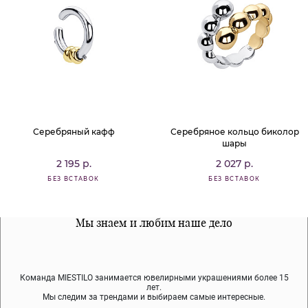
Серебряный кафф
Серебряное кольцо биколор
шары
2 195 р.
2 027 р.
БЕЗ ВСТАВОК
БЕЗ ВСТАВОК
Все наши материалы гипоалергенны
Мы знаем и любим наше дело
Примерка перед покупкой
Команда MIESTILO занимается ювелирными украшениями более 15
Во время доставки спокойно примеряйте украшения, выбирайте те,
Мы используем покрытие (родий, ювелирный сплав), которое не
содержит никеля и свинца — это исключает аллергию.
что вам нравятся, остальные заберёт курьер.
лет.
Мы следим за трендами и выбираем самые интересные.