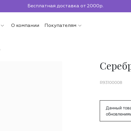
По всей России до ПВЗ СДЭК
О компании
Покупателям
р
Серебр
R93100008
Данный това
обновления