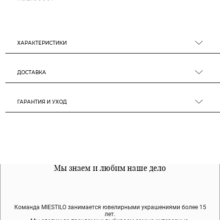
ХАРАКТЕРИСТИКИ
ДОСТАВКА
ГАРАНТИЯ И УХОД
Все наши материалы гипоалергенны
Мы знаем и любим наше дело
Примерка перед покупкой
Команда MIESTILO занимается ювелирными украшениями более 15
Во время доставки спокойно примеряйте украшения, выбирайте те,
Мы используем покрытие (родий, ювелирный сплав), которое не
содержит никеля и свинца — это исключает аллергию.
что вам нравятся, остальные заберёт курьер.
лет.