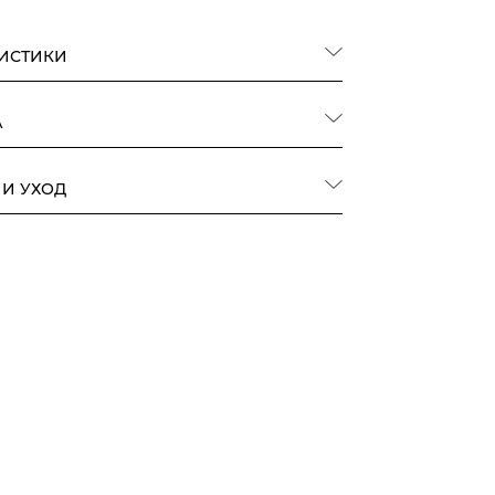
РИСТИКИ
А
 И УХОД