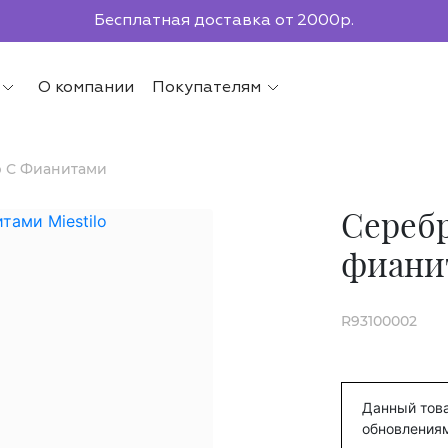
Бесплатная доставка от 2000р.
По всей России до ПВЗ СДЭК
О компании
Покупателям
р С Фианитами
Серебр
фиани
R93100002
Данный това
обновления