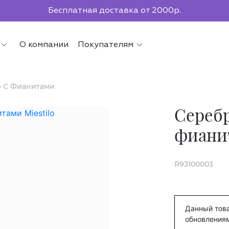
По всей России до ПВЗ СДЭК
О компании
Покупателям
р С Фианитами
Серебр
фиани
R93100003
Данный това
обновления