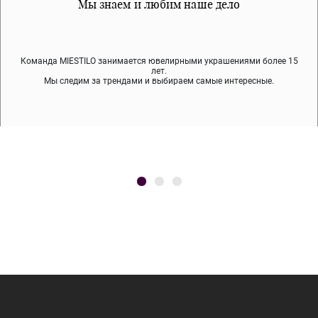
Все наши материалы гипоалергенны
Мы знаем и любим наше дело
Примерка перед покупкой
Команда MIESTILO занимается ювелирными украшениями более 15
Во время доставки спокойно примеряйте украшения, выбирайте те,
Мы используем покрытие (родий, ювелирный сплав), которое не
содержит никеля и свинца — это исключает аллергию.
что вам нравятся, остальные заберёт курьер.
лет.
Мы следим за трендами и выбираем самые интересные.