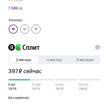
R1113068
1 586 р.
Размер:
13
14
15