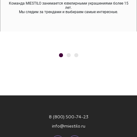
Команда MIESTILO занимается ювелирными украшениями более 15
Во время доставки спокойно примеряйте украшения, выбирайте те,
Мы используем покрытие (родий, ювелирный сплав), которое не
содержит никеля и свинца — это исключает аллергию.
что вам нравятся, остальные заберёт курьер.
лет.
Мы следим за трендами и выбираем самые интересные.
8 (800) 500-74-23
info@miestilo.ru