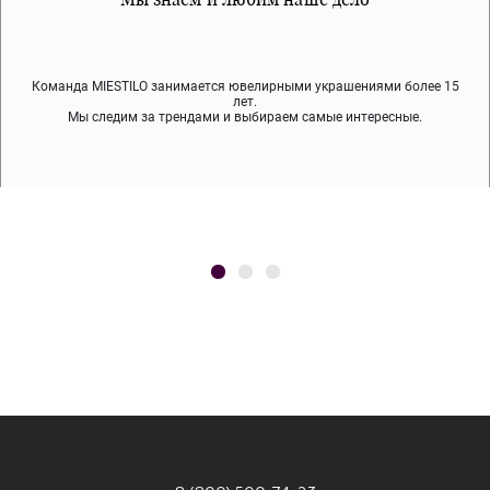
Команда MIESTILO занимается ювелирными украшениями более 15
Во время доставки спокойно примеряйте украшения, выбирайте те,
Мы используем покрытие (родий, ювелирный сплав), которое не
содержит никеля и свинца — это исключает аллергию.
что вам нравятся, остальные заберёт курьер.
лет.
Мы следим за трендами и выбираем самые интересные.