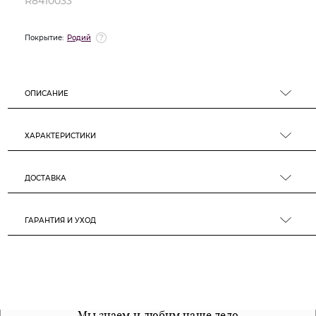
R8410033
Покрытие:
Родий
ОПИСАНИЕ
ХАРАКТЕРИСТИКИ
ДОСТАВКА
ГАРАНТИЯ И УХОД
Все наши материалы гипоалергенны
Мы знаем и любим наше дело
Примерка перед покупкой