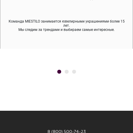
Команда MIESTILO занимается ювелирными украшениями более 15
Во время доставки спокойно примеряйте украшения, выбирайте те,
Мы используем покрытие (родий, ювелирный сплав), которое не
содержит никеля и свинца — это исключает аллергию.
что вам нравятся, остальные заберёт курьер.
лет.
Мы следим за трендами и выбираем самые интересные.
8 (800) 500-74-23