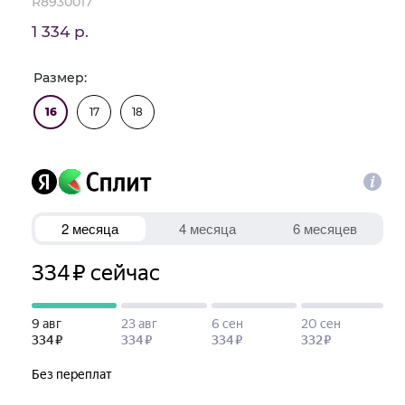
R8930017
1 334 р.
Размер:
16
17
18