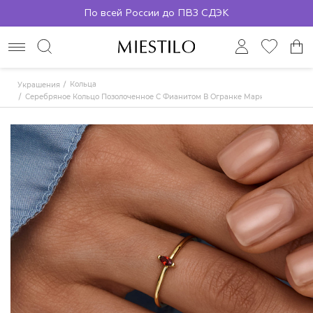
По всей России до ПВЗ СДЭК
Кольца
Украшения
Серебряное Кольцо Позолоченное С Фианитом В Огранке Маркиз