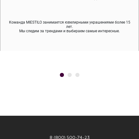
Команда MIESTILO занимается ювелирными украшениями более 15
Во время доставки спокойно примеряйте украшения, выбирайте те,
Мы используем покрытие (родий, ювелирный сплав), которое не
содержит никеля и свинца — это исключает аллергию.
что вам нравятся, остальные заберёт курьер.
лет.
Мы следим за трендами и выбираем самые интересные.
8 (800) 500-74-23