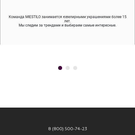
Команда MIESTILO занимается ювелирными украшениями более 15
Во время доставки спокойно примеряйте украшения, выбирайте те,
Мы используем покрытие (родий, ювелирный сплав), которое не
содержит никеля и свинца — это исключает аллергию.
что вам нравятся, остальные заберёт курьер.
лет.
Мы следим за трендами и выбираем самые интересные.
8 (800) 500-74-23