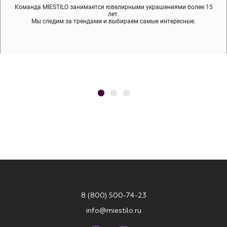
Команда MIESTILO занимается ювелирными украшениями более 15
Во время доставки спокойно примеряйте украшения, выбирайте те,
Мы используем покрытие (родий, ювелирный сплав), которое не
содержит никеля и свинца — это исключает аллергию.
что вам нравятся, остальные заберёт курьер.
лет.
Мы следим за трендами и выбираем самые интересные.
8 (800) 500-74-23
info@miestilo.ru