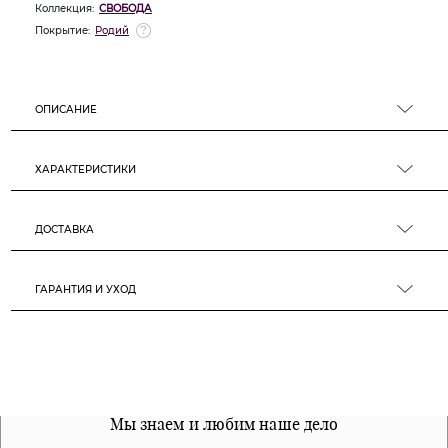
Коллекция:
СВОБОДА
Покрытие:
Родий
ОПИСАНИЕ
ХАРАКТЕРИСТИКИ
ДОСТАВКА
ГАРАНТИЯ И УХОД
Все наши материалы гипоалергенны
Мы знаем и любим наше дело
Примерка перед покупкой