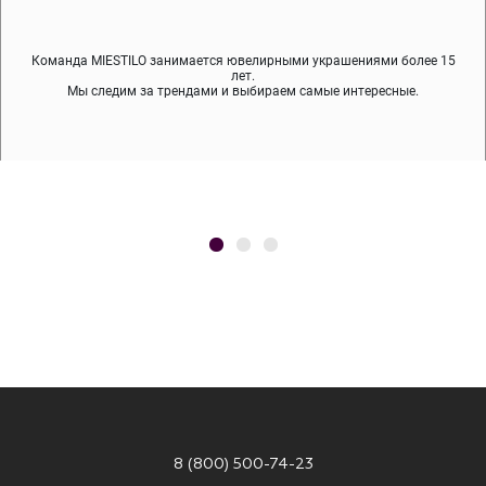
Команда MIESTILO занимается ювелирными украшениями более 15
Во время доставки спокойно примеряйте украшения, выбирайте те,
Мы используем покрытие (родий, ювелирный сплав), которое не
содержит никеля и свинца — это исключает аллергию.
что вам нравятся, остальные заберёт курьер.
лет.
Мы следим за трендами и выбираем самые интересные.
8 (800) 500-74-23