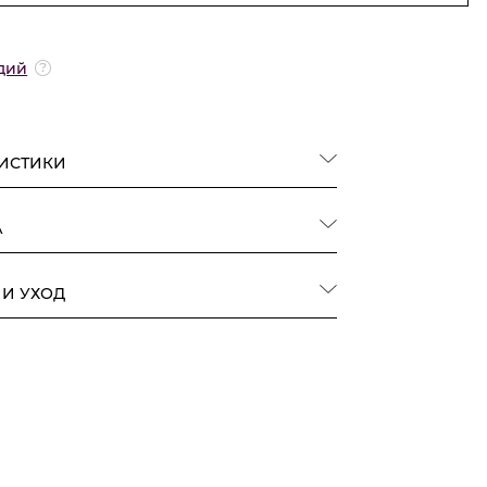
дий
РИСТИКИ
А
 И УХОД