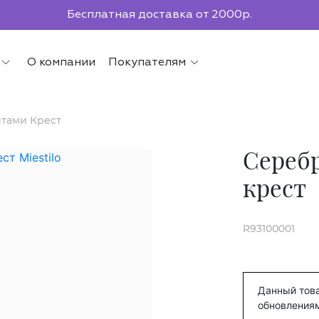
Бесплатная доставка от 2000р.
По всей России до ПВЗ СДЭК
О компании
Покупателям
тами Крест
Сереб
крест
R93100001
Данный това
обновления