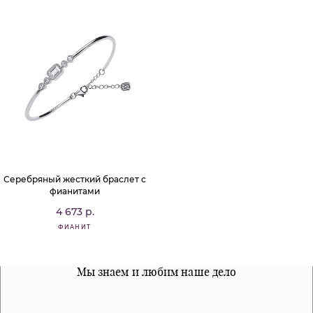
Серебряный жесткий браслет с
фианитами
4 673 р.
ФИАНИТ
Все наши материалы гипоалергенны
Мы знаем и любим наше дело
Примерка перед покупкой