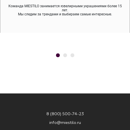
Команда MIESTILO занимается ювелирными украшениями более 15
Во время доставки спокойно примеряйте украшения, выбирайте те,
Мы используем покрытие (родий, ювелирный сплав), которое не
содержит никеля и свинца — это исключает аллергию.
что вам нравятся, остальные заберёт курьер.
лет.
Мы следим за трендами и выбираем самые интересные.
8 (800) 500-74-23
info@miestilo.ru