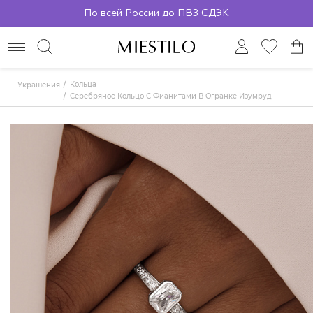
По всей России до ПВЗ СДЭК
Кольца
Украшения
Серебряное Кольцо С Фианитами В Огранке Изумруд