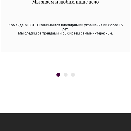
Все наши материалы гипоалергенны
Мы знаем и любим наше дело
Примерка перед покупкой
Команда MIESTILO занимается ювелирными украшениями более 15
Во время доставки спокойно примеряйте украшения, выбирайте те,
Мы используем покрытие (родий, ювелирный сплав), которое не
содержит никеля и свинца — это исключает аллергию.
что вам нравятся, остальные заберёт курьер.
лет.
Мы следим за трендами и выбираем самые интересные.