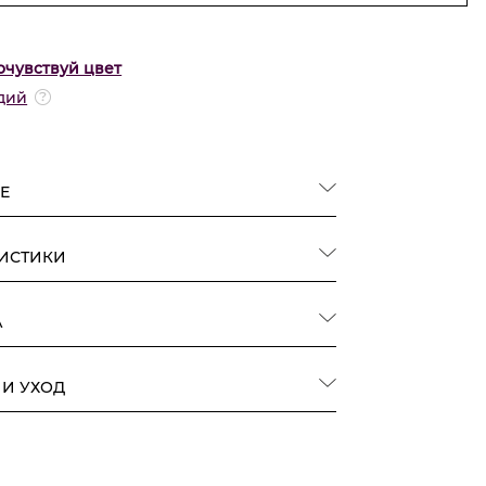
очувствуй цвет
дий
Е
РИСТИКИ
А
 И УХОД