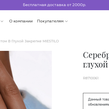
По всей России до ПВЗ СДЭК
О компании
Покупателям
ом В Глухой Закрепке MIESTILO
Серебр
глухой
R8710061
Данный това
обновления