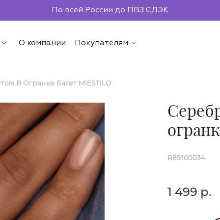
По всей России до ПВЗ СДЭК
О компании
Покупателям
ом В Огранке Багет MIESTILO
Серебр
огранк
R89100034
1 499 р.