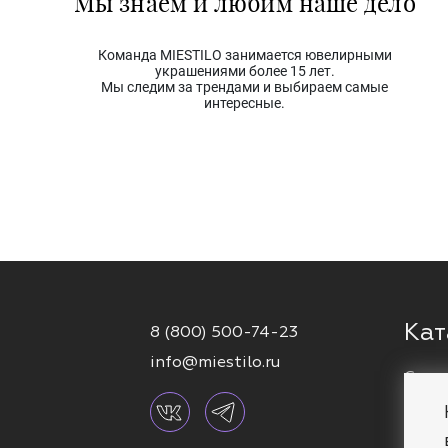
Мы знаем и любим наше дело
Команда MIESTILO занимается ювелирными
украшениями более 15 лет.
Мы следим за трендами и выбираем самые
интересные.
Кат
8 (800) 500-74-23
info@miestilo.ru
Серь
Кафф
Брас