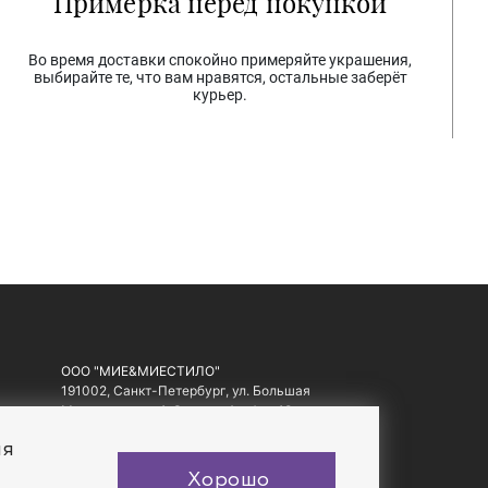
Примерка перед покупкой
Во время доставки спокойно примеряйте украшения,
выбирайте те, что вам нравятся, остальные заберёт
курьер.
ООО "МИЕ&МИЕСТИЛО"
191002, Санкт-Петербург, ул. Большая
Московская, д. 1-3, литер А, офис 10.
ИНН: 7810557441, ОГРН: 1097847178560
ия
Хорошо