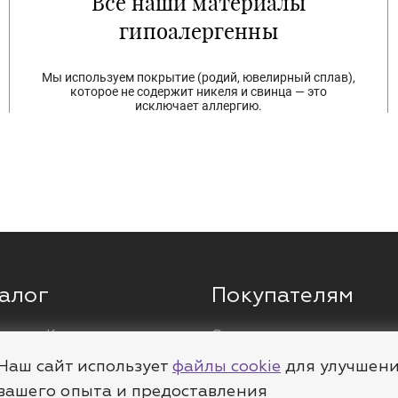
Все наши материалы
гипоалергенны
Мы используем покрытие (родий, ювелирный сплав),
которое не содержит никеля и свинца — это
исключает аллергию.
алог
Покупателям
ги
Кольца
О компании
ы
Цепи
Доставка
Наш сайт использует
файлы cookie
для улучшен
леты
Пирсинг
Полезное
вашего опыта и предоставления