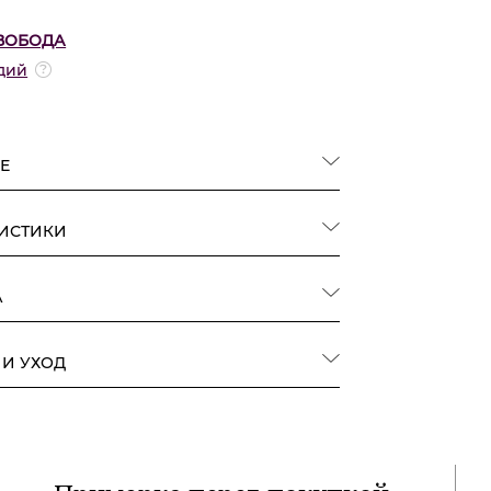
ВОБОДА
дий
Е
РИСТИКИ
А
 И УХОД