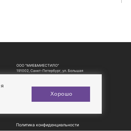
ООО "МИЕ&МИЕСТИЛО"
191002, Санкт-Петербург, ул. Большая
Московская, д. 1-3, литер А, офис 10.
ИНН: 7810557441, ОГРН: 1097847178560
ия
Хорошо
Политика конфиденциальности