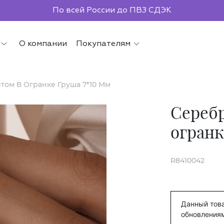
По всей России до ПВЗ СДЭК
О компании
Покупателям
том В Огранке Груша 7*10 Мм
Серебр
огранк
R8410042
Данный това
обновления