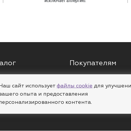
исключает аллергию.
алог
Покупателям
ги
Кольца
О компании
ы
Цепи
Доставка
Наш сайт использует
файлы cookie
для улучшен
вашего опыта и предоставления
леты
Пирсинг
Полезное
персонализированного контента.
е
Шармы