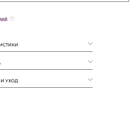
дий
РИСТИКИ
А
 И УХОД