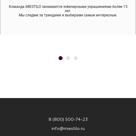
Команда MIESTILO занимается ювелирными украшениями более 15
Во время доставки спокойно примеряйте украшения, выбирайте те,
Мы используем покрытие (родий, ювелирный сплав), которое не
содержит никеля и свинца — это исключает аллергию.
что вам нравятся, остальные заберёт курьер.
лет.
Мы следим за трендами и выбираем самые интересные.
8 (800) 500-74-23
info@miestilo.ru