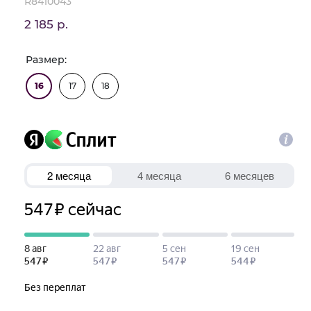
R8410043
2 185 р.
Размер:
16
17
18