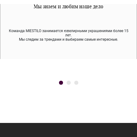
Все наши материалы гипоалергенны
Мы знаем и любим наше дело
Примерка перед покупкой
Команда MIESTILO занимается ювелирными украшениями более 15
Во время доставки спокойно примеряйте украшения, выбирайте те,
Мы используем покрытие (родий, ювелирный сплав), которое не
содержит никеля и свинца — это исключает аллергию.
что вам нравятся, остальные заберёт курьер.
лет.
Мы следим за трендами и выбираем самые интересные.