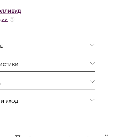
ОЛЛИВУД
дий
Е
РИСТИКИ
А
 И УХОД