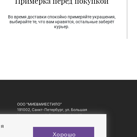
Примерка перед покупкой
Во время доставки спокойно примеряйте украшения,
выбирайте те, что вам нравятся, остальные заберёт
курьер.
ООО "МИЕ&МИЕСТИЛО"
191002, Санкт-Петербург, ул. Большая
Московская, д. 1-3, литер А, офис 10.
ИНН: 7810557441, ОГРН: 1097847178560
ия
Хорошо