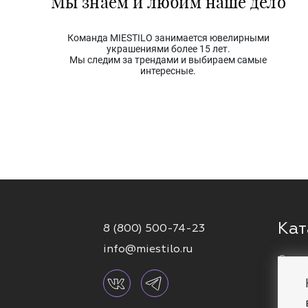
Мы знаем и любим наше дело
Команда MIESTILO занимается ювелирными
украшениями более 15 лет.
Мы следим за трендами и выбираем самые
интересные.
Кат
8 (800) 500-74-23
info@miestilo.ru
Серь
Кафф
Брас