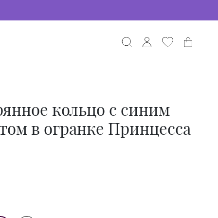
янное кольцо с синим
том в огранке Принцесса