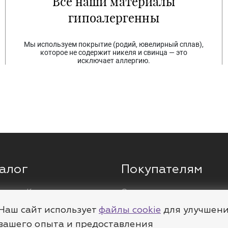
Все наши материалы
гипоалергенны
Мы используем покрытие (родий, ювелирный сплав),
которое не содержит никеля и свинца — это
исключает аллергию.
алог
Покупателям
ги
Кольца
О компании
ы
Цепи
Доставка
Наш сайт использует
файлы cookie
для улучшен
леты
Пирсинг
Полезное
вашего опыта и предоставления