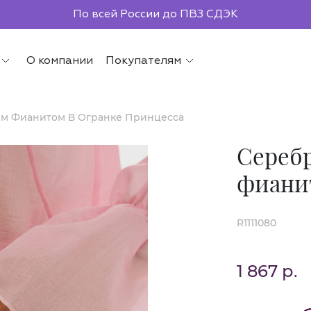
По всей России до ПВЗ СДЭК
О компании
Покупателям
им Фианитом В Огранке Принцесса
Серебр
фиани
R1111080
1 867 р.