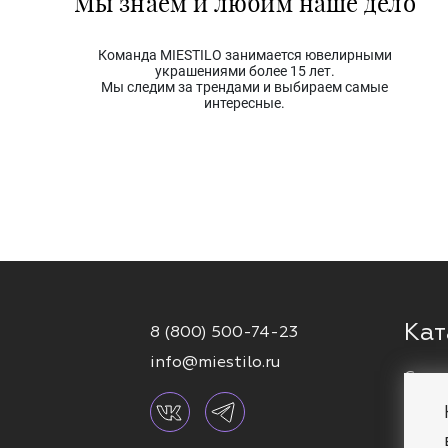
Мы знаем и любим наше дело
Команда MIESTILO занимается ювелирными
украшениями более 15 лет.
Мы следим за трендами и выбираем самые
интересные.
Кат
8 (800) 500-74-23
info@miestilo.ru
Серь
Кафф
Брас