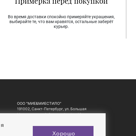
Примерка перед покупкой
Во время доставки спокойно примеряйте украшения,
выбирайте те, что вам нравятся, остальные заберёт
курьер.
ООО "МИЕ&МИЕСТИЛО"
191002, Санкт-Петербург, ул. Большая
Московская, д. 1-3, литер А, офис 10.
ИНН: 7810557441, ОГРН: 1097847178560
ия
Хорошо