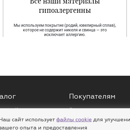
Все наши материалы
гипоалергенны
Мы используем покрытие (родий, ювелирный сплав),
которое не содержит никеля и свинца — это
исключает аллергию.
алог
Покупателям
ги
Кольца
О компании
ы
Цепи
Доставка
Наш сайт использует
файлы cookie
для улучшен
леты
Пирсинг
Полезное
вашего опыта и предоставления