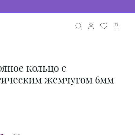
яное кольцо с
тическим жемчугом 6мм