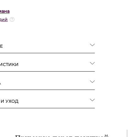
иана
дий
Е
РИСТИКИ
А
 И УХОД