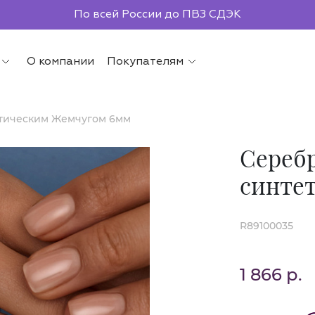
Бесплатная доставка от 2000р.
По всей России до ПВЗ СДЭК
О компании
Покупателям
етическим Жемчугом 6мм
Серебр
синте
R89100035
1 866 р.