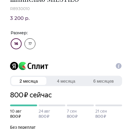
R8930010
3 200 р.
Размер:
16
17