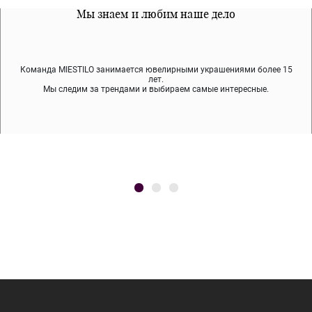
Все наши материалы гипоалергенны
Мы знаем и любим наше дело
Примерка перед покупкой
Команда MIESTILO занимается ювелирными украшениями более 15
Во время доставки спокойно примеряйте украшения, выбирайте те,
Мы используем покрытие (родий, ювелирный сплав), которое не
содержит никеля и свинца — это исключает аллергию.
что вам нравятся, остальные заберёт курьер.
лет.
Мы следим за трендами и выбираем самые интересные.