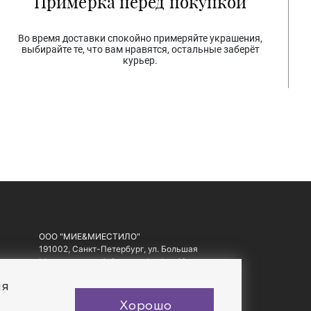
Примерка перед покупкой
Во время доставки спокойно примеряйте украшения,
выбирайте те, что вам нравятся, остальные заберёт
курьер.
ООО "МИЕ&МИЕСТИЛО"
191002, Санкт-Петербург, ул. Большая
Московская, д. 1-3, литер А, офис 10.
ИНН: 7810557441, ОГРН: 1097847178560
ия
Хорошо