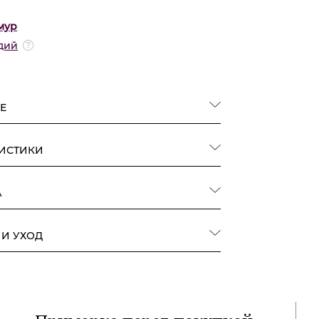
мур
дий
Е
РИСТИКИ
А
 И УХОД