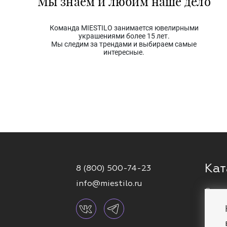
Мы знаем и любим наше дело
Команда MIESTILO занимается ювелирными
украшениями более 15 лет.
Мы следим за трендами и выбираем самые
интересные.
Кат
8 (800) 500-74-23
info@miestilo.ru
Серь
Кафф
Брас