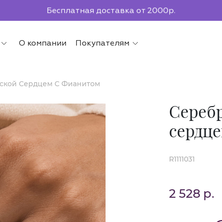
Бесплатная доставка от 2000р.
По всей России до ПВЗ СДЭК
О компании
Покупателям
ской Сердцем С Фианитом
Серебр
сердц
R1111031
2 528 р.