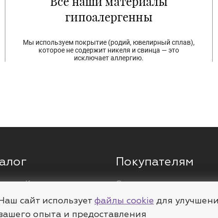
Все наши материалы
гипоалергенны
Мы используем покрытие (родий, ювелирный сплав),
которое не содержит никеля и свинца — это
исключает аллергию.
алог
Покупателям
ги
Кольца
О компании
ы
Цепи
Доставка
Наш сайт использует
файлы cookie
для улучшен
леты
Пирсинг
Полезное
вашего опыта и предоставления