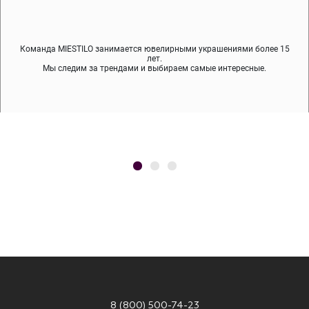
Команда MIESTILO занимается ювелирными украшениями более 15
Во время доставки спокойно примеряйте украшения, выбирайте те,
Мы используем покрытие (родий, ювелирный сплав), которое не
содержит никеля и свинца — это исключает аллергию.
что вам нравятся, остальные заберёт курьер.
лет.
Мы следим за трендами и выбираем самые интересные.
8 (800) 500-74-23