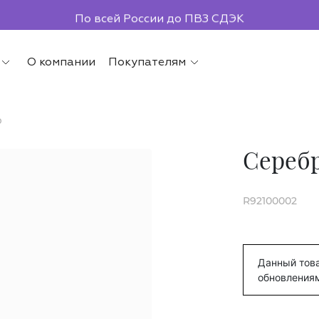
По всей России до ПВЗ СДЭК
О компании
Покупателям
р
Сереб
R92100002
Данный това
обновления