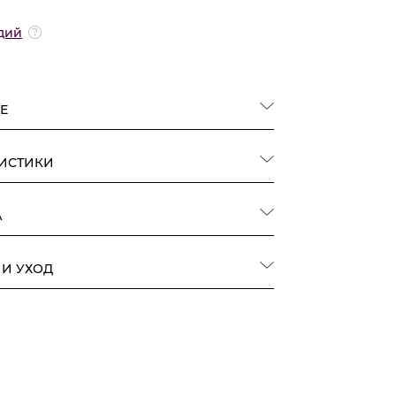
дий
Е
РИСТИКИ
А
 И УХОД