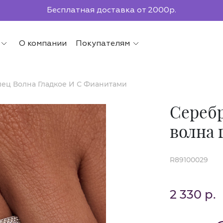
Бесплатная доставка от 2000р.
По всей России до ПВЗ СДЭК
О компании
Покупателям
лец Волна Гладкое И С Фианитами
Серебр
волна 
R89100029
2 330 р.