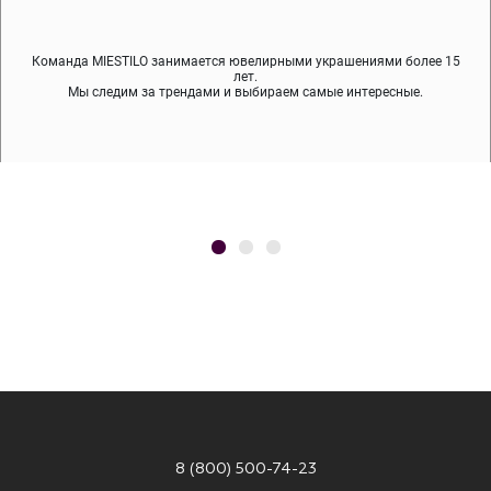
Команда MIESTILO занимается ювелирными украшениями более 15
Во время доставки спокойно примеряйте украшения, выбирайте те,
Мы используем покрытие (родий, ювелирный сплав), которое не
содержит никеля и свинца — это исключает аллергию.
что вам нравятся, остальные заберёт курьер.
лет.
Мы следим за трендами и выбираем самые интересные.
8 (800) 500-74-23