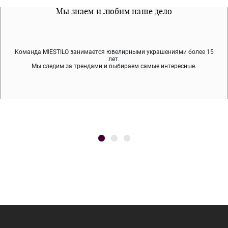
Все наши материалы гипоалергенны
Мы знаем и любим наше дело
Примерка перед покупкой
Команда MIESTILO занимается ювелирными украшениями более 15
Во время доставки спокойно примеряйте украшения, выбирайте те,
Мы используем покрытие (родий, ювелирный сплав), которое не
содержит никеля и свинца — это исключает аллергию.
что вам нравятся, остальные заберёт курьер.
лет.
Мы следим за трендами и выбираем самые интересные.