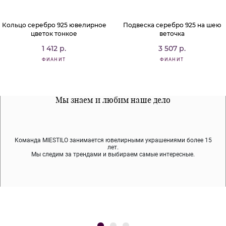
Кольцо серебро 925 ювелирное
Подвеска серебро 925 на шею
цветок тонкое
веточка
1 412 р.
3 507 р.
ФИАНИТ
ФИАНИТ
Все наши материалы гипоалергенны
Мы знаем и любим наше дело
Примерка перед покупкой
Команда MIESTILO занимается ювелирными украшениями более 15
Во время доставки спокойно примеряйте украшения, выбирайте те,
Мы используем покрытие (родий, ювелирный сплав), которое не
содержит никеля и свинца — это исключает аллергию.
что вам нравятся, остальные заберёт курьер.
лет.
Мы следим за трендами и выбираем самые интересные.