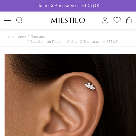
По всей России до ПВЗ СДЭК
Пирсинг
Украшения
Серебряный Пирсинг Лабрет С Фианитами MIESTILO