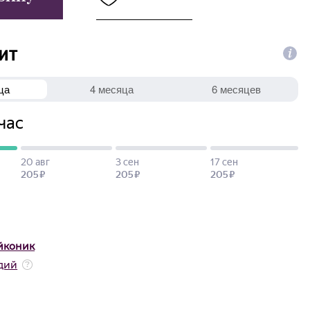
йконик
дий