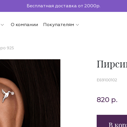
Бесплатная доставка от 2000р.
По всей России до ПВЗ СДЭК
О компании
Покупателям
ро 925
Пирсин
E69100102
820 р.
В кор