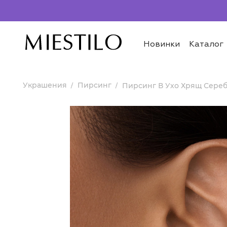
Новинки
Каталог
Украшения
Пирсинг
Пирсинг В Ухо Хрящ Сереб