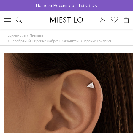
По всей России до ПВЗ СДЭК
Пирсинг
Украшения
Серебряный Пирсинг-Лабрет С Фианитом В Огранке Триллион MIESTILO