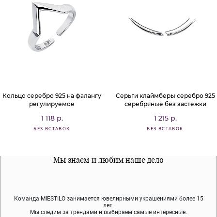
Кольцо серебро 925 на фалангу
Серьги клаймберы серебро 925
регулируемое
серебряные без застежки
1 118 р.
1 215 р.
БЕЗ ВСТАВОК
БЕЗ ВСТАВОК
Все наши материалы гипоалергенны
Мы знаем и любим наше дело
Примерка перед покупкой
Команда MIESTILO занимается ювелирными украшениями более 15
Во время доставки спокойно примеряйте украшения, выбирайте те,
Мы используем покрытие (родий, ювелирный сплав), которое не
содержит никеля и свинца — это исключает аллергию.
что вам нравятся, остальные заберёт курьер.
лет.
Мы следим за трендами и выбираем самые интересные.