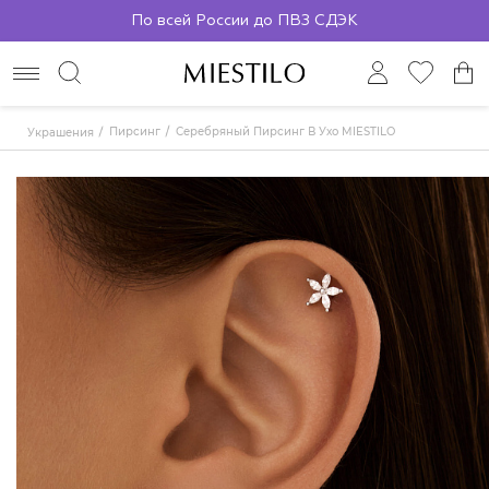
По всей России до ПВЗ СДЭК
Пирсинг
Серебряный Пирсинг В Ухо MIESTILO
Украшения