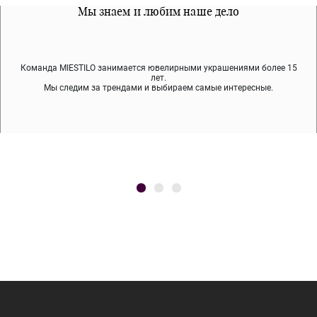
Все наши материалы гипоалергенны
Мы знаем и любим наше дело
Примерка перед покупкой
Команда MIESTILO занимается ювелирными украшениями более 15
Во время доставки спокойно примеряйте украшения, выбирайте те,
Мы используем покрытие (родий, ювелирный сплав), которое не
содержит никеля и свинца — это исключает аллергию.
что вам нравятся, остальные заберёт курьер.
лет.
Мы следим за трендами и выбираем самые интересные.