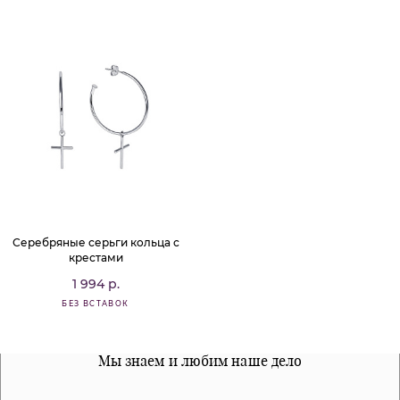
Серебряные серьги кольца с
крестами
1 994 р.
БЕЗ ВСТАВОК
Все наши материалы гипоалергенны
Мы знаем и любим наше дело
Примерка перед покупкой