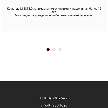
Команда MIESTILO занимается ювелирными украшениями более 15
Во время доставки спокойно примеряйте украшения, выбирайте те,
Мы используем покрытие (родий, ювелирный сплав), которое не
содержит никеля и свинца — это исключает аллергию.
что вам нравятся, остальные заберёт курьер.
лет.
Мы следим за трендами и выбираем самые интересные.
8 (800) 500-74-23
info@miestilo.ru