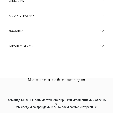
ОПИСАНИЕ
ХАРАКТЕРИСТИКИ
ДОСТАВКА
ГАРАНТИЯ И УХОД
Все наши материалы гипоалергенны
Мы знаем и любим наше дело
Примерка перед покупкой
Команда MIESTILO занимается ювелирными украшениями более 15
Во время доставки спокойно примеряйте украшения, выбирайте те,
Мы используем покрытие (родий, ювелирный сплав), которое не
содержит никеля и свинца — это исключает аллергию.
что вам нравятся, остальные заберёт курьер.
лет.
Мы следим за трендами и выбираем самые интересные.