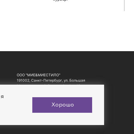
ООО "МИЕ&МИЕСТИЛО"
191002, Санкт-Петербург, ул. Большая
Московская, д. 1-3, литер А, офис 10.
ИНН: 7810557441, ОГРН: 1097847178560
ия
Хорошо