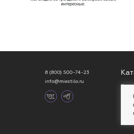
интересные.
Кат
8 (800) 500-74-23
info@miestilo.ru
Серь
Кафф
Брас
Коль