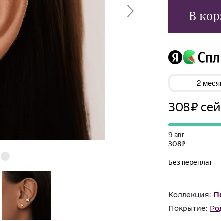
В кор
Коллекция:
П
Покрытие:
Ро