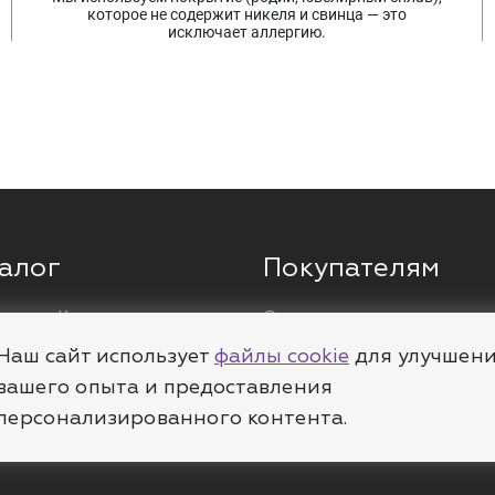
которое не содержит никеля и свинца — это
исключает аллергию.
алог
Покупателям
ги
Кольца
О компании
ы
Цепи
Доставка
Наш сайт использует
файлы cookie
для улучшен
леты
Пирсинг
Полезное
вашего опыта и предоставления
персонализированного контента.
е
Шармы