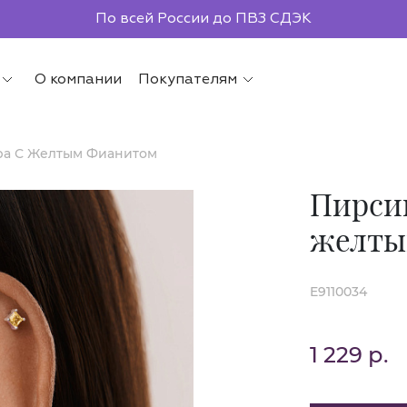
По всей России до ПВЗ СДЭК
О компании
Покупателям
ра С Желтым Фианитом
Пирсин
желты
E9110034
1 229 р.