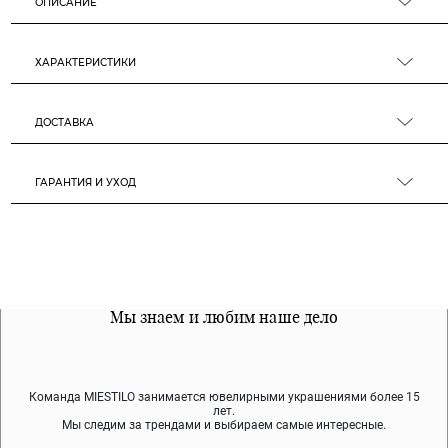
ОПИСАНИЕ
ХАРАКТЕРИСТИКИ
ДОСТАВКА
ГАРАНТИЯ И УХОД
Все наши материалы гипоалергенны
Мы знаем и любим наше дело
Примерка перед покупкой
Команда MIESTILO занимается ювелирными украшениями более 15
Во время доставки спокойно примеряйте украшения, выбирайте те,
Мы используем покрытие (родий, ювелирный сплав), которое не
содержит никеля и свинца — это исключает аллергию.
что вам нравятся, остальные заберёт курьер.
лет.
Мы следим за трендами и выбираем самые интересные.