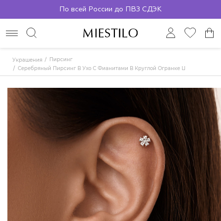
По всей России до ПВЗ СДЭК
Пирсинг
Украшения
Серебряный Пирсинг В Ухо С Фианитами В Круглой Огранке Цветок