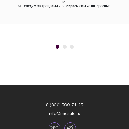
содержит никеля и свинца — это исключает аллергию.
что вам нравятся, остальные заберёт курьер.
лет.
Мы следим за трендами и выбираем самые интересные.
8 (800) 500-74-23
info@miestilo.ru