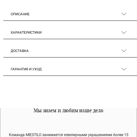
ОПИСАНИЕ
ХАРАКТЕРИСТИКИ
ДОСТАВКА
ГАРАНТИЯ И УХОД
Все наши материалы гипоалергенны
Мы знаем и любим наше дело
Примерка перед покупкой
Команда MIESTILO занимается ювелирными украшениями более 15
Во время доставки спокойно примеряйте украшения, выбирайте те,
Мы используем покрытие (родий, ювелирный сплав), которое не