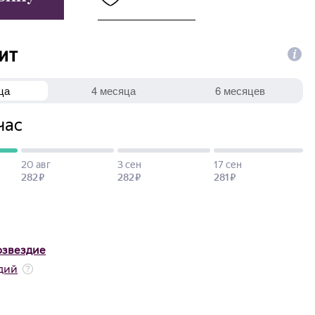
озвездие
дий