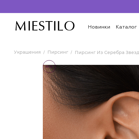
Новинки
Каталог
Украшения
Пирсинг
Пирсинг Из Серебра Звез
NEW