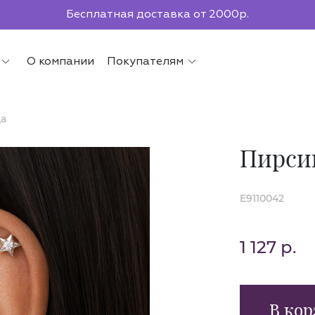
По всей России до ПВЗ СДЭК
О компании
Покупателям
да
Пирсин
E9110042
1 127 р.
В кор